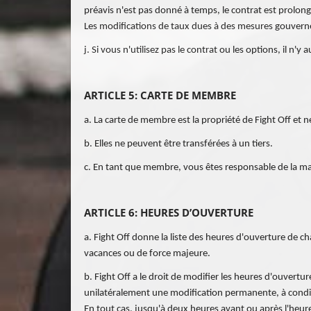
préavis n'est pas donné à temps, le contrat est prolon
Les modifications de taux dues à des mesures gouverne
j. Si vous n'utilisez pas le contrat ou les options, il n
ARTICLE 5: CARTE DE MEMBRE
a. La carte de membre est la propriété de Fight Off et 
b. Elles ne peuvent être transférées à un tiers.
c. En tant que membre, vous êtes responsable de la mani
ARTICLE 6: HEURES D’OUVERTURE
a. Fight Off donne la liste des heures d'ouverture de c
vacances ou de force majeure.
b. Fight Off a le droit de modifier les heures d'ouvert
unilatéralement une modification permanente, à condit
En tout cas, jusqu'à deux heures avant ou après l'heu