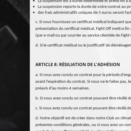
La suspension est à durée déterminée et prend fin à la 
La suspension reporte la durée de votre contrat au pr
des frais administratifs uniques de 5 euros seront fac
c. Si vous fournissez un certificat médical indiquant 
présentation du certificat médical, Fight Off mettra f
(par e-mail ou par courrier au service clientèle de Fight 
d. Si le certificat médical ou le justificatif de démén
ARTICLE 8: RÉSILIATION DE L'ADHÉSION
a. Si vous avez conclu un contrat pour la période d'en
avant l'expiration du contrat. Si vous ne le faites pa
préavis d'au moins 4 semaines.
b. Si vous avez conclu un contrat pouvant être résilié
c. Si vous avez conclu un contrat pouvant être résilié
d. Notre objectif est de créer dans notre Club un clima
présentes conditions générales, ou si vous avez un comp