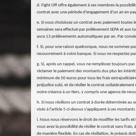
d. Fight Off offre également à ses membres la possibili
contrat avec une période d'engagement d'un an en paya
e. Si vous choisissez un contrat avec paiement toutes l
semaines sera effectué par prélèvement SEPA et aux ta
aura 13 prélèvements automatiques par an. Par conséque
f. Si, pour une raison quelconque, nous ne sommes pas
recouvrement à votre banque. Si vous ne respectez pas
g. Si, après un rappel, vous ne remplissez toujours p
réclamer le paiement des montants dus plus les intérêt
minimum de 50 euros pour tous les frais extrajudiciair
préjudice subi, et de résilier le contrat unilatéralem
notre créance à un tiers, y compris une agence de rec
h. Si nous résilions un contrat à durée déterminée au se
visés à l'article 5 ci-dessus s'appliquent à ces montan
i. Nous nous réservons le droit de modifier les tarifs e
vous avez la possibilité de résilier le contrat sans frai
de manière flexible. En cas de résiliation, le préavis 