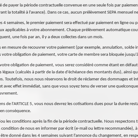
té de payer la période contractuelle convenue en une seule fois par paiement 
nt la totalité à l'avance). Dans ce cas, aucun prélèvement SEPA mensuel ne
es 4 semaines, le premier paiement sera effectué par paiement en ligne ou par
ux applicables à votre abonnement. Chaque prélèvement automatique couvrir
nt, une fois par an, il y a deux collectes dans un mois.
 en mesure de recouvrer votre paiement (par exemple, annulation, solde in
 votre obligation de paiement, votre carte de membre sera bloquée jusqu'à
as votre obligation de paiement, vous serez considéré comme étant en défau
s légaux (calculés à partir de la date d'échéance des montants dus), ainsi
es. Toutefois, nous nous réservons le droit de réclamer des dommages et int
ent et avec effet immédiat, sans que vous soyez tenu de verser une quelconq
ouvrement.
ns de l'ARTICLE 5, vous nous devrez les cotisations dues pour la durée resta
ts en conséquence.
t/ou les conditions après la fin de la période contractuelle. Nous respectons
s, à condition de nous en informer par écrit (e-mail ou lettre recommandée), à
doit être donné dans les 4 semaines suivant l'annonce du changement, en resp