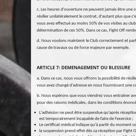
c. Les heures d'ouverture ne peuvent jamais être une c
résilier unilatéralement le contrat, d'autant plus que c
vous avez effectué au moins 50% de vos visites au club
détermination de ces 50%. Dans ce cas, Fight Off rem
d. Nous voulons maintenir le Club correctement et parf
cause de travaux ou de force majeure par exemple.
ARTICLE 7: DEMENAGEMENT OU BLESSURE
a. Dans ce cas, nous vous offrons la possibilité de r
vous avez changé d'adresse en nous fournissant une co
b. Nous espérons que vous viendrez vous entraîner ave
pour des raisons médicales, dans les conditions énoncé
L'adhésion ne peut être suspendue qu'après réception p
est temporairement incapable de faire de l'exercice ;
Le certificat médical indique qu'à partir du moment où
la suspension prend effet dès sa réception par Fight Off