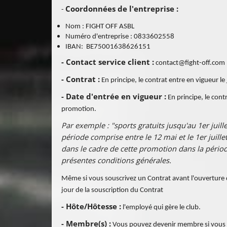
Coordonnées de l'entreprise :
-
Nom : FIGHT OFF ASBL
Numéro d'entreprise : 0833602558
IBAN: BE75001638626151
- Contact service client :
contact@fight-off.com
- Contrat :
En principe, le contrat entre en vigueur le
- Date d'entrée en vigueur :
En principe, le cont
promotion.
Par exemple : "sports gratuits jusqu'au 1er juillet
période comprise entre le 12 mai et le 1er juill
dans le cadre de cette promotion dans la période
présentes conditions générales.
Même si vous souscrivez un Contrat avant l'ouverture d
jour de la souscription du Contrat
- Hôte/Hôtesse :
l'employé qui gère le club.
- Membre(s) :
Vous pouvez devenir membre si vous ê