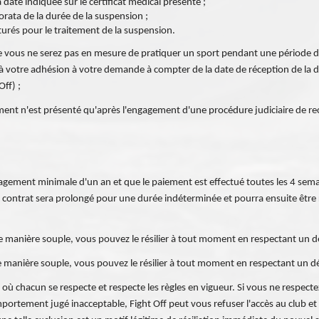
date indiquée sur le certificat médical présenté ;
orata de la durée de la suspension ;
turés pour le traitement de la suspension.
que vous ne serez pas en mesure de pratiquer un sport pendant une période 
in à votre adhésion à votre demande à compter de la date de réception de la
Off) ;
agement n'est présenté qu'après l'engagement d'une procédure judiciaire de re
gagement minimale d'un an et que le paiement est effectué toutes les 4 semai
s, le contrat sera prolongé pour une durée indéterminée et pourra ensuite ê
 de manière souple, vous pouvez le résilier à tout moment en respectant un 
 de manière souple, vous pouvez le résilier à tout moment en respectant un d
t où chacun se respecte et respecte les règles en vigueur. Si vous ne respec
ortement jugé inacceptable, Fight Off peut vous refuser l'accès au club et 