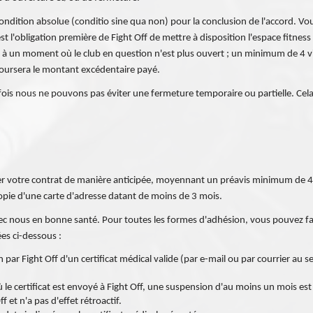
ondition absolue (conditio sine qua non) pour la conclusion de l'accord. Vo
'est l'obligation première de Fight Off de mettre à disposition l'espace fitn
 à un moment où le club en question n'est plus ouvert ; un minimum de 4 vis
boursera le montant excédentaire payé.
ois nous ne pouvons pas éviter une fermeture temporaire ou partielle. Cela 
ésilier votre contrat de manière anticipée, moyennant un préavis minimum 
pie d'une carte d'adresse datant de moins de 3 mois.
c nous en bonne santé. Pour toutes les formes d'adhésion, vous pouvez fai
es ci-dessous :
ar Fight Off d'un certificat médical valide (par e-mail ou par courrier au s
 le certificat est envoyé à Fight Off, une suspension d'au moins un mois est 
 et n'a pas d'effet rétroactif.